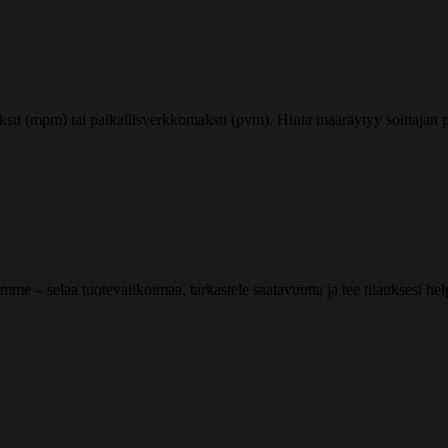
ksu (mpm) tai paikallisverkkomaksu (pvm). Hinta määräytyy soittajan pu
me – selaa tuotevalikoimaa, tarkastele saatavuutta ja tee tilauksesi helpos