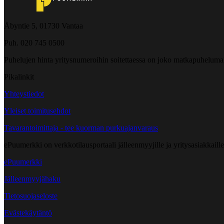
Åbyntie 5, 01730 Vantaa
Puh. 020 745 0500
Puhelujen hinta yritysnumeroihin soitettaessa on joko matkapuheluma
Pikalinkit
Yhteystiedot
Yleiset toimitusehdot
Tavarantoimittaja - tee kuorman purkuajanvaraus
ePuumerkki on verkkotilausportaali jälleenmyyjille ja yritysasiakkaillem
ePuumerkki
Jälleenmyyjähaku
Tietosuojaseloste
Evästekäytäntö