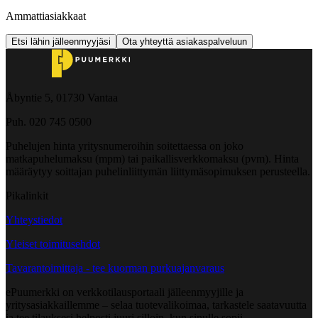
Ammattiasiakkaat
Etsi lähin jälleenmyyjäsi
Ota yhteyttä asiakaspalveluun
Åbyntie 5, 01730 Vantaa
Puh. 020 745 0500
Puhelujen hinta yritysnumeroihin soitettaessa on joko
matkapuhelumaksu (mpm) tai paikallisverkkomaksu (pvm). Hinta
määräytyy soittajan puhelinliittymän liittymäsopimuksen perusteella.
Pikalinkit
Yhteystiedot
Yleiset toimitusehdot
Tavarantoimittaja - tee kuorman purkuajanvaraus
ePuumerkki on verkkotilausportaali jälleenmyyjille ja
yritysasiakkaillemme – selaa tuotevalikoimaa, tarkastele saatavuutta
ja tee tilauksesi helposti juuri silloin, kun sinulle sopii.