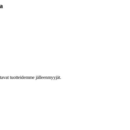
a
ttavat tuotteidemme jälleenmyyjät.