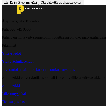
Etsi lähin jälleenmyyjäsi
Ota yhteyttä asiakaspalveluun
Åbyntie 5, 01730 Vantaa
Puh. 020 745 0500
Puhelujen hinta yritysnumeroihin soitettaessa on joko matkapuheluma
Pikalinkit
Yhteystiedot
Yleiset toimitusehdot
Tavarantoimittaja - tee kuorman purkuajanvaraus
ePuumerkki on verkkotilausportaali jälleenmyyjille ja yritysasiakkaillem
ePuumerkki
Jälleenmyyjähaku
Tietosuojaseloste