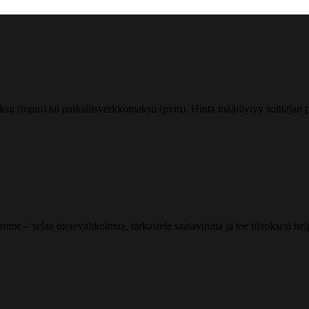
ksu (mpm) tai paikallisverkkomaksu (pvm). Hinta määräytyy soittajan pu
me – selaa tuotevalikoimaa, tarkastele saatavuutta ja tee tilauksesi helpos