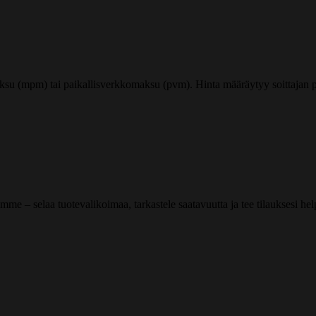
ksu (mpm) tai paikallisverkkomaksu (pvm). Hinta määräytyy soittajan pu
me – selaa tuotevalikoimaa, tarkastele saatavuutta ja tee tilauksesi helpos