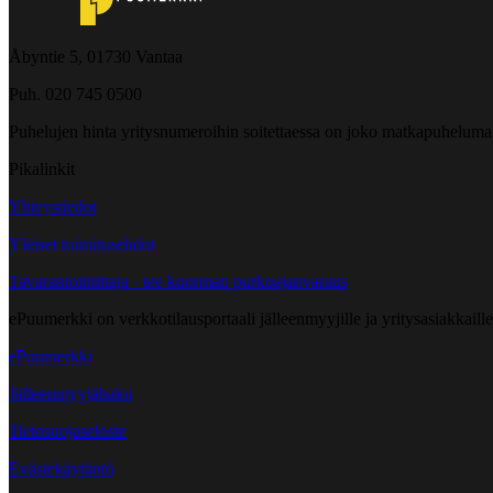
Åbyntie 5, 01730 Vantaa
Puh. 020 745 0500
Puhelujen hinta yritysnumeroihin soitettaessa on joko matkapuheluma
Pikalinkit
Yhteystiedot
Yleiset toimitusehdot
Tavarantoimittaja - tee kuorman purkuajanvaraus
ePuumerkki on verkkotilausportaali jälleenmyyjille ja yritysasiakkaillem
ePuumerkki
Jälleenmyyjähaku
Tietosuojaseloste
Evästekäytäntö