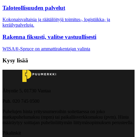
Taloteollisuuden palvelut
Kokonaisvaltaisia ja räätälöityjä toimitus-, logistiikka- ja
keräilypalveluja.
Rakenna fiksusti, valitse vastuullisesti
WISA®-Spruce on ammattirakentajan valinta
Kysy lisää
Åbyntie 5, 01730 Vantaa
Puh. 020 745 0500
Puhelujen hinta yritysnumeroihin soitettaessa on joko
matkapuhelumaksu (mpm) tai paikallisverkkomaksu (pvm). Hinta
määräytyy soittajan puhelinliittymän liittymäsopimuksen perusteella.
Pikalinkit