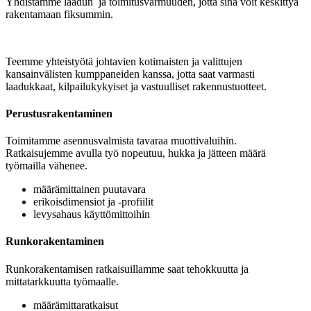
Yhdistämme laadun ja toimitusvarmuuden, jotta sinä voit keskittyä
rakentamaan fiksummin.
Teemme yhteistyötä johtavien kotimaisten ja valittujen
kansainvälisten kumppaneiden kanssa, jotta saat varmasti
laadukkaat, kilpailukykyiset ja vastuulliset rakennustuotteet.
Perustusrakentaminen
Toimitamme asennusvalmista tavaraa muottivaluihin.
Ratkaisujemme avulla työ nopeutuu, hukka ja jätteen määrä
työmailla vähenee.
määrämittainen puutavara
erikoisdimensiot ja -profiilit
levysahaus käyttömittoihin
Runkorakentaminen
Runkorakentamisen ratkaisuillamme saat tehokkuutta ja
mittatarkkuutta työmaalle.
määrämittaratkaisut