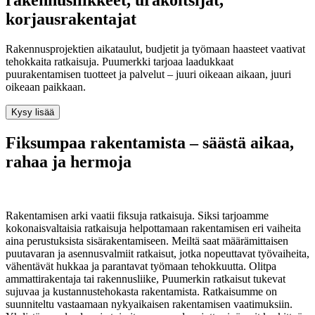
korjausrakentajat
Rakennusprojektien aikataulut, budjetit ja työmaan haasteet vaativat
tehokkaita ratkaisuja. Puumerkki tarjoaa laadukkaat
puurakentamisen tuotteet ja palvelut – juuri oikeaan aikaan, juuri
oikeaan paikkaan.
Kysy lisää
Fiksumpaa rakentamista – säästä aikaa,
rahaa ja hermoja
Rakentamisen arki vaatii fiksuja ratkaisuja. Siksi tarjoamme
kokonaisvaltaisia ratkaisuja helpottamaan rakentamisen eri vaiheita
aina perustuksista sisärakentamiseen. Meiltä saat määrämittaisen
puutavaran ja asennusvalmiit ratkaisut, jotka nopeuttavat työvaiheita,
vähentävät hukkaa ja parantavat työmaan tehokkuutta. Olitpa
ammattirakentaja tai rakennusliike, Puumerkin ratkaisut tukevat
sujuvaa ja kustannustehokasta rakentamista. Ratkaisumme on
suunniteltu vastaamaan nykyaikaisen rakentamisen vaatimuksiin.