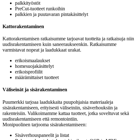
palkkityöstöt
PreCut-tuotteet runkoihin
palkkien ja puutavaran pintakäsittelyt
Kattorakentaminen
Kattorakentamisen ratkaisumme tarjoavat tuotteita ja ratkaisuja niin
uudisrakentamiseen kuin saneeraukseenkin. Ratkaisumme
varmistavat nopeat ja laadukkaat urakat.
erikoismaalaukset
homesuojakäsittelyt
erikoisprofiilit
määrämittaiset tuotteet
Väliseinät ja sisärakentaminen
Puumerkki tarjoaa laadukkaita puupohjaisia materiaaleja
sisärakentamiseen, erityisesti väliseiniin, sisäverhouksiin ja
rakenteisiin. Valikoimamme kattaa tuotteet, jotka soveltuvat sekä
uudisrakentamiseen että remontointiin.
Monipuolinen tarjooma sisärakentamiseen:
Sisäverhouspaneelit ja listat