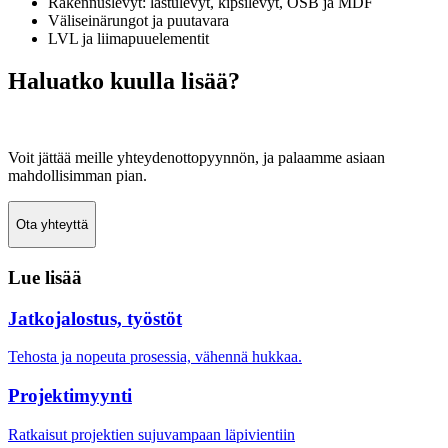
Rakennuslevyt: lastulevyt, kipsilevyt, OSB ja MDF
Väliseinärungot ja puutavara
LVL ja liimapuuelementit
Haluatko kuulla lisää?
Voit jättää meille yhteydenottopyynnön, ja palaamme asiaan
mahdollisimman pian.
Ota yhteyttä
Lue lisää
Jatkojalostus, työstöt
Tehosta ja nopeuta prosessia, vähennä hukkaa.
Projektimyynti
Ratkaisut projektien sujuvampaan läpivientiin