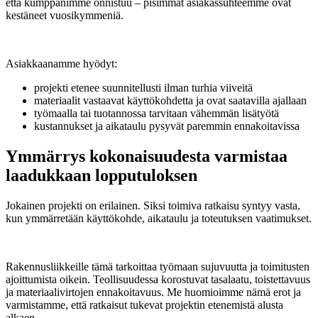
että kumppanimme onnistuu – pisimmät asiakassuhteemme ovat
kestäneet vuosikymmeniä.
Asiakkaanamme hyödyt:
projekti etenee suunnitellusti ilman turhia viiveitä
materiaalit vastaavat käyttökohdetta ja ovat saatavilla ajallaan
työmaalla tai tuotannossa tarvitaan vähemmän lisätyötä
kustannukset ja aikataulu pysyvät paremmin ennakoitavissa
Ymmärrys kokonaisuudesta varmistaa
laadukkaan lopputuloksen
Jokainen projekti on erilainen. Siksi toimiva ratkaisu syntyy vasta,
kun ymmärretään käyttökohde, aikataulu ja toteutuksen vaatimukset.
Rakennusliikkeille tämä tarkoittaa työmaan sujuvuutta ja toimitusten
ajoittumista oikein. Teollisuudessa korostuvat tasalaatu, toistettavuus
ja materiaalivirtojen ennakoitavuus. Me huomioimme nämä erot ja
varmistamme, että ratkaisut tukevat projektin etenemistä alusta
alkaen.