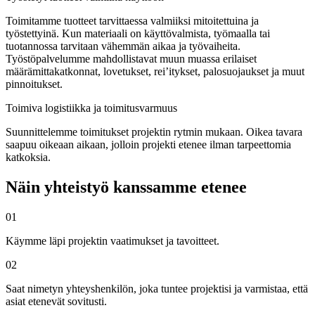
Toimitamme tuotteet tarvittaessa valmiiksi mitoitettuina ja
työstettyinä. Kun materiaali on käyttövalmista, työmaalla tai
tuotannossa tarvitaan vähemmän aikaa ja työvaiheita.
Työstöpalvelumme mahdollistavat muun muassa erilaiset
määrämittakatkonnat, lovetukset, rei’itykset, palosuojaukset ja muut
pinnoitukset.
Toimiva logistiikka ja toimitusvarmuus
Suunnittelemme toimitukset projektin rytmin mukaan. Oikea tavara
saapuu oikeaan aikaan, jolloin projekti etenee ilman tarpeettomia
katkoksia.
Näin yhteistyö kanssamme etenee
01
Käymme läpi projektin vaatimukset ja tavoitteet.
02
Saat nimetyn yhteyshenkilön, joka tuntee projektisi ja varmistaa, että
asiat etenevät sovitusti.