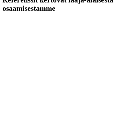
Referenssit kertovat laaja-alaisesta
osaamisestamme