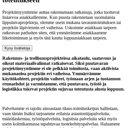
Projektimyyntimme auttaa rakentamaan ratkaisuja, jotka tuottavat
lisäarvoa asiakkaillemme. Kun puusta rakennetaan suomalaisia
lippulaivaprojekteja, olemme usein mukana tavarantoimituksen tai
projektin läpiviennin eri vaiheissa. Uskomme asiakkaan tarpeen
ratkeavan parhaiten siten, että ymmärrämme asiakkaamme
liiketoiminnan ja myös tätä kautta loppuasiakkaan tarpeen.
Kysy lisätietoja
Rakennus- ja teollisuusprojekteissa aikataulu, saatavuus ja
oikeat materiaalivalinnat ratkaisevat. Siksi puutavaran
projektimyyntimme ei ole pelkkää toimitusta, vaan aktiivista
mukanaoloa projektin eri vaiheissa. Ymmärrämme
käyttökohteet, projektin vaiheet, työmaan arjen ja tuotannon
reunaehdot ja varmistamme, että puutavara, työstö ja
logistiikka tukevat projektin sujuvaa toteutusta alusta loppuun.
Palvelumme ei rajoitu ainoastaan tilaus-toimitusketjun hallintaan,
vaan tämän lisäksi tarjoamme erilaisia asiantuntijapalveluita,
määrälaskentaa, työstöpalveluita, logistisia palveluita sekä myös
usein kolmikannassa tapahtuvaa tuotekehityspalvelua. Haluamme