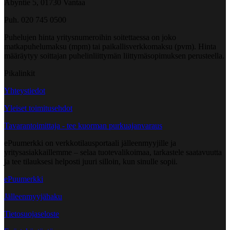
Åbyntie 5, 01730 Vantaa
Puh. 020 745 0500
Puhelujen hinta yritysnumeroihin soitettaessa on joko
matkapuhelumaksu (mpm) tai paikallisverkkomaksu (pvm). Hinta
määräytyy soittajan puhelinliittymän liittymäsopimuksen perusteella.
Pikalinkit
Yhteystiedot
Yleiset toimitusehdot
Tavarantoimittaja - tee kuorman purkuajanvaraus
ePuumerkki on verkkotilausportaali jälleenmyyjille ja
yritysasiakkaillemme – selaa tuotevalikoimaa, tarkastele saatavuutta
ja tee tilauksesi helposti juuri silloin, kun sinulle sopii.
ePuumerkki
Jälleenmyyjähaku
Tietosuojaseloste