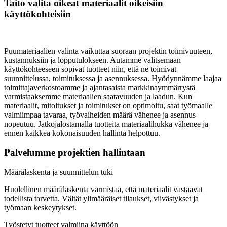
Taito valita oikeat materiaalit oikeisiin
käyttökohteisiin
Puumateriaalien valinta vaikuttaa suoraan projektin toimivuuteen,
kustannuksiin ja lopputulokseen. Autamme valitsemaan
käyttökohteeseen sopivat tuotteet niin, että ne toimivat
suunnittelussa, toimituksessa ja asennuksessa. Hyödynnämme laajaa
toimittajaverkostoamme ja ajantasaista markkinaymmärrystä
varmistaaksemme materiaalien saatavuuden ja laadun. Kun
materiaalit, mitoitukset ja toimitukset on optimoitu, saat työmaalle
valmiimpaa tavaraa, työvaiheiden määrä vähenee ja asennus
nopeutuu. Jatkojalostamalla tuotteita materiaalihukka vähenee ja
ennen kaikkea kokonaisuuden hallinta helpottuu.
Palvelumme projektien hallintaan
Määrälaskenta ja suunnittelun tuki
Huolellinen määrälaskenta varmistaa, että materiaalit vastaavat
todellista tarvetta. Vältät ylimääräiset tilaukset, viivästykset ja
työmaan keskeytykset.
Työstetyt tuotteet valmiina käyttöön