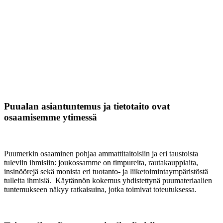
Puualan asiantuntemus ja tietotaito ovat
osaamisemme ytimessä
Puumerkin osaaminen pohjaa ammattitaitoisiin ja eri taustoista
tuleviin ihmisiin: joukossamme on timpureita, rautakauppiaita,
insinöörejä sekä monista eri tuotanto- ja liiketoimintaympäristöstä
tulleita ihmisiä. Käytännön kokemus yhdistettynä puumateriaalien
tuntemukseen näkyy ratkaisuina, jotka toimivat toteutuksessa.