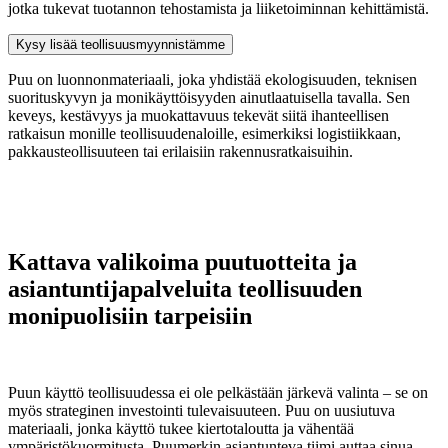
jotka tukevat tuotannon tehostamista ja liiketoiminnan kehittämistä.
Kysy lisää teollisuusmyynnistämme
Puu on luonnonmateriaali, joka yhdistää ekologisuuden, teknisen
suorituskyvyn ja monikäyttöisyyden ainutlaatuisella tavalla. Sen
keveys, kestävyys ja muokattavuus tekevät siitä ihanteellisen
ratkaisun monille teollisuudenaloille, esimerkiksi logistiikkaan,
pakkausteollisuuteen tai erilaisiin rakennusratkaisuihin.
Kattava valikoima puutuotteita ja
asiantuntijapalveluita teollisuuden
monipuolisiin tarpeisiin
Puun käyttö teollisuudessa ei ole pelkästään järkevä valinta – se on
myös strateginen investointi tulevaisuuteen. Puu on uusiutuva
materiaali, jonka käyttö tukee kiertotaloutta ja vähentää
ympäristökuormitusta. Puumerkin asiantunteva tiimi auttaa sinua