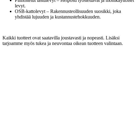
Pinnoitetut lastulevyt – Helposti työstettävät ja monikäyttöiset
levyt.
OSB-kattolevyt – Rakennusteollisuuden suosikki, joka
yhdistää lujuuden ja kustannustehokkuuden.
Kaikki tuotteet ovat saatavilla joustavasti ja nopeasti. Lisäksi
tarjoamme myös tukea ja neuvontaa oikean tuotteen valintaan.