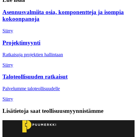
Asennusvalmiita osia, komponentteja ja isompia
kokoonpanoja
Siirry
Projektimyynti
Ratkaisuja projektien hallintaan
Siirry
Taloteollisuuden ratkaisut
Palvelumme taloteollisuudelle
Siirry
Lisätietoja saat teollisuusmyynnistämme