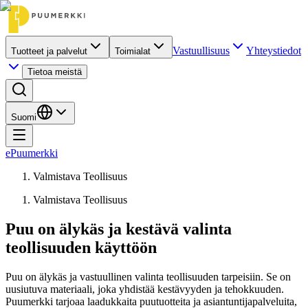
Vastuullisuus
Yhteystiedot
Tuotteet ja palvelut
Toimialat
Tietoa meistä
Suomi
ePuumerkki
Valmistava Teollisuus
Valmistava Teollisuus
Puu on älykäs ja kestävä valinta
teollisuuden käyttöön
Puu on älykäs ja vastuullinen valinta teollisuuden tarpeisiin. Se on
uusiutuva materiaali, joka yhdistää kestävyyden ja tehokkuuden.
Puumerkki tarjoaa laadukkaita puutuotteita ja asiantuntijapalveluita,