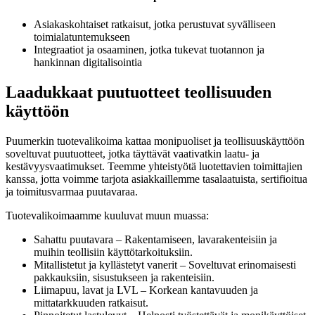
Asiakaskohtaiset ratkaisut, jotka perustuvat syvälliseen
toimialatuntemukseen
Integraatiot ja osaaminen, jotka tukevat tuotannon ja
hankinnan digitalisointia
Laadukkaat puutuotteet teollisuuden
käyttöön
Puumerkin tuotevalikoima kattaa monipuoliset ja teollisuuskäyttöön
soveltuvat puutuotteet, jotka täyttävät vaativatkin laatu- ja
kestävyysvaatimukset. Teemme yhteistyötä luotettavien toimittajien
kanssa, jotta voimme tarjota asiakkaillemme tasalaatuista, sertifioitua
ja toimitusvarmaa puutavaraa.
Tuotevalikoimaamme kuuluvat muun muassa:
Sahattu puutavara – Rakentamiseen, lavarakenteisiin ja
muihin teollisiin käyttötarkoituksiin.
Mitallistetut ja kyllästetyt vanerit – Soveltuvat erinomaisesti
pakkauksiin, sisustukseen ja rakenteisiin.
Liimapuu, lavat ja LVL – Korkean kantavuuden ja
mittatarkkuuden ratkaisut.