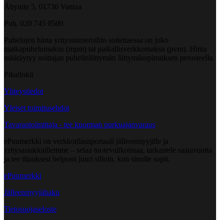
Åbyntie 5, 01730 Vantaa
Puh. 020 745 0500
Puhelujen hinta yritysnumeroihin soitettaessa on joko
matkapuhelumaksu (mpm) tai paikallisverkkomaksu (pvm). Hinta
määräytyy soittajan puhelinliittymän liittymäsopimuksen perusteella.
Pikalinkit
Yhteystiedot
Yleiset toimitusehdot
Tavarantoimittaja - tee kuorman purkuajanvaraus
ePuumerkki on verkkotilausportaali jälleenmyyjille ja
yritysasiakkaillemme – selaa tuotevalikoimaa, tarkastele saatavuutta
ja tee tilauksesi helposti juuri silloin, kun sinulle sopii.
ePuumerkki
Jälleenmyyjähaku
Tietosuojaseloste