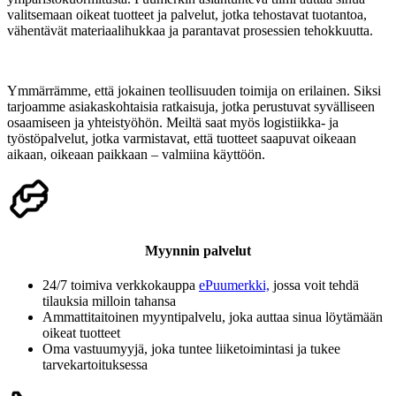
valitsemaan oikeat tuotteet ja palvelut, jotka tehostavat tuotantoa,
vähentävät materiaalihukkaa ja parantavat prosessien tehokkuutta.
Ymmärrämme, että jokainen teollisuuden toimija on erilainen. Siksi
tarjoamme asiakaskohtaisia ratkaisuja, jotka perustuvat syvälliseen
osaamiseen ja yhteistyöhön. Meiltä saat myös logistiikka- ja
työstöpalvelut, jotka varmistavat, että tuotteet saapuvat oikeaan
aikaan, oikeaan paikkaan – valmiina käyttöön.
Myynnin palvelut
24/7 toimiva verkkokauppa
ePuumerkki,
jossa voit tehdä
tilauksia milloin tahansa
Ammattitaitoinen myyntipalvelu, joka auttaa sinua löytämään
oikeat tuotteet
Oma vastuumyyjä, joka tuntee liiketoimintasi ja tukee
tarvekartoituksessa