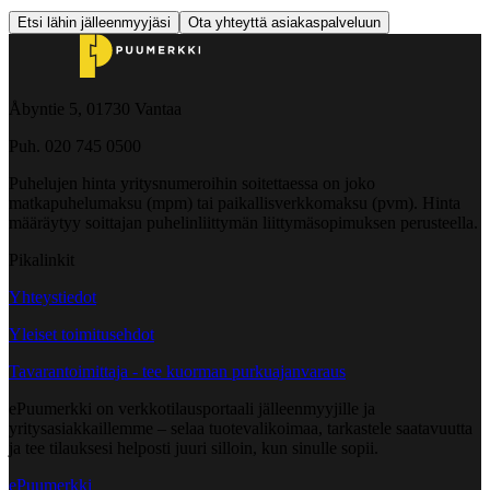
Etsi lähin jälleenmyyjäsi
Ota yhteyttä asiakaspalveluun
Åbyntie 5, 01730 Vantaa
Puh. 020 745 0500
Puhelujen hinta yritysnumeroihin soitettaessa on joko
matkapuhelumaksu (mpm) tai paikallisverkkomaksu (pvm). Hinta
määräytyy soittajan puhelinliittymän liittymäsopimuksen perusteella.
Pikalinkit
Yhteystiedot
Yleiset toimitusehdot
Tavarantoimittaja - tee kuorman purkuajanvaraus
ePuumerkki on verkkotilausportaali jälleenmyyjille ja
yritysasiakkaillemme – selaa tuotevalikoimaa, tarkastele saatavuutta
ja tee tilauksesi helposti juuri silloin, kun sinulle sopii.
ePuumerkki