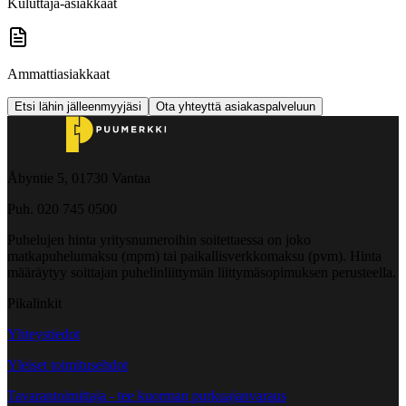
Kuluttaja-asiakkaat
Ammattiasiakkaat
Etsi lähin jälleenmyyjäsi
Ota yhteyttä asiakaspalveluun
Åbyntie 5, 01730 Vantaa
Puh. 020 745 0500
Puhelujen hinta yritysnumeroihin soitettaessa on joko
matkapuhelumaksu (mpm) tai paikallisverkkomaksu (pvm). Hinta
määräytyy soittajan puhelinliittymän liittymäsopimuksen perusteella.
Pikalinkit
Yhteystiedot
Yleiset toimitusehdot
Tavarantoimittaja - tee kuorman purkuajanvaraus