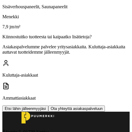
Sisäverhouspaneelit, Saunapaneelit
Menekki
7,9 jm/m²
Kiinnostuitko tuotteesta tai kaipaatko lisätietoja?
Asiakaspalvelumme palvelee yritysasiakkaita. Kuluttaja-asiakkaita
auttavat tuotteidemme jälleenmyyjät.
Kuluttaja-asiakkaat
Ammattiasiakkaat
Etsi lähin jälleenmyyjäsi
Ota yhteyttä asiakaspalveluun
Åbyntie 5, 01730 Vantaa