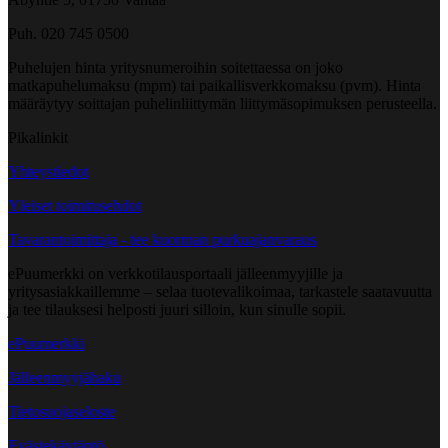
Puh. 020 745 0500
Puhelujen hinta yritysnumeroihin soitettaessa on joko
matkapuhelumaksu (mpm) tai paikallisverkkomaksu (pvm). Hinta
määräytyy soittajan puhelinliittymän liittymäsopimuksen perusteella.
Pikalinkit
Yhteystiedot
Yleiset toimitusehdot
Tavarantoimittaja - tee kuorman purkuajanvaraus
ePuumerkki on verkkotilausportaali jälleenmyyjille ja
yritysasiakkaillemme – selaa tuotevalikoimaa, tarkastele saatavuutta
ja tee tilauksesi helposti juuri silloin, kun sinulle sopii.
ePuumerkki
Jälleenmyyjähaku
Tietosuojaseloste
Evästekäytäntö