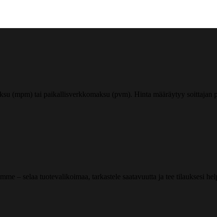
ksu (mpm) tai paikallisverkkomaksu (pvm). Hinta määräytyy soittajan pu
me – selaa tuotevalikoimaa, tarkastele saatavuutta ja tee tilauksesi helpos