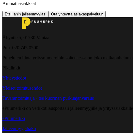
Ammattiasiakkaat
Etsi lähin jälleenmyyjäsi
Ota yhteyttä asiakaspalveluun
Åbyntie 5, 01730 Vantaa
Puh. 020 745 0500
Puhelujen hinta yritysnumeroihin soitettaessa on joko matkapuheluma
Pikalinkit
Yhteystiedot
Yleiset toimitusehdot
Tavarantoimittaja - tee kuorman purkuajanvaraus
ePuumerkki on verkkotilausportaali jälleenmyyjille ja yritysasiakkaillem
ePuumerkki
Jälleenmyyjähaku