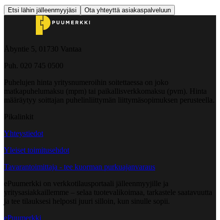
Etsi lähin jälleenmyyjäsi
Ota yhteyttä asiakaspalveluun
Åbyntie 5, 01730 Vantaa
Puh. 020 745 0500
Puhelujen hinta yritysnumeroihin soitettaessa on joko
matkapuhelumaksu (mpm) tai paikallisverkkomaksu (pvm). Hinta
määräytyy soittajan puhelinliittymän liittymäsopimuksen perusteella.
Pikalinkit
Yhteystiedot
Yleiset toimitusehdot
Tavarantoimittaja - tee kuorman purkuajanvaraus
ePuumerkki on verkkotilausportaali jälleenmyyjille ja
yritysasiakkaillemme – selaa tuotevalikoimaa, tarkastele saatavuutta
ja tee tilauksesi helposti juuri silloin, kun sinulle sopii.
ePuumerkki