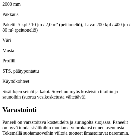
2000 mm
Pakkaus
Paketti: 5 kpl / 10 jm / 2,0 m² (peittoneliö), Lava: 200 kpl / 400 jm /
80 m² (peittoneliö)
Väri
Musta
Profiili
STS, päätypontattu
Käyttökohteet
Sisätilojen seinät ja katot. Soveltuu myös kosteisiin tiloihin ja
saunoihin (suoraa vesikosketusta vältettävä).
Varastointi
Paneeli on varastoitava kosteudelta ja auringolta suojassa. Paneelit
on hyvä tuoda sisätiloihin muutama vuorokausi ennen asennusta.
Tekemällä suojamuoveihin viiltoja tuotteet ilmastoituvat paremmin.