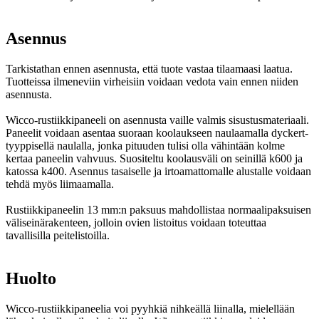
Asennus
Tarkistathan ennen asennusta, että tuote vastaa tilaamaasi laatua.
Tuotteissa ilmeneviin virheisiin voidaan vedota vain ennen niiden
asennusta.
Wicco-rustiikkipaneeli on asennusta vaille valmis sisustusmateriaali.
Paneelit voidaan asentaa suoraan koolaukseen naulaamalla dyckert-
tyyppisellä naulalla, jonka pituuden tulisi olla vähintään kolme
kertaa paneelin vahvuus. Suositeltu koolausväli on seinillä k600 ja
katossa k400. Asennus tasaiselle ja irtoamattomalle alustalle voidaan
tehdä myös liimaamalla.
Rustiikkipaneelin 13 mm:n paksuus mahdollistaa normaalipaksuisen
väliseinärakenteen, jolloin ovien listoitus voidaan toteuttaa
tavallisilla peitelistoilla.
Huolto
Wicco-rustiikkipaneelia voi pyyhkiä nihkeällä liinalla, mielellään