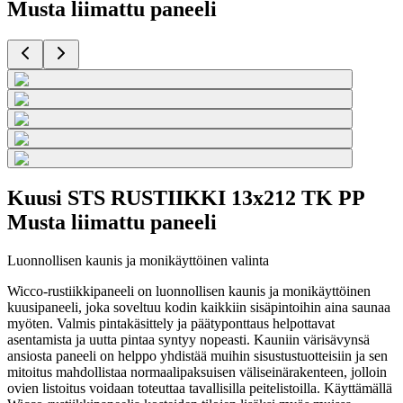
Musta liimattu paneeli
Kuusi STS RUSTIIKKI 13x212 TK PP
Musta liimattu paneeli
Luonnollisen kaunis ja monikäyttöinen valinta
Wicco-rustiikkipaneeli on luonnollisen kaunis ja monikäyttöinen
kuusipaneeli, joka soveltuu kodin kaikkiin sisäpintoihin aina saunaa
myöten. Valmis pintakäsittely ja päätyponttaus helpottavat
asentamista ja uutta pintaa syntyy nopeasti. Kauniin värisävynsä
ansiosta paneeli on helppo yhdistää muihin sisustustuotteisiin ja sen
mitoitus mahdollistaa normaalipaksuisen väliseinärakenteen, jolloin
ovien listoitus voidaan toteuttaa tavallisilla peitelistoilla. Käyttämällä