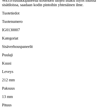
Wicco-rustiikkipaneelia kosteiden tilojen lisäksi myös muissa
sisätiloissa, saadaan kodin pintoihin yhtenäinen ilme.
Tuotetiedot
Tuotenumero
IG0130007
Kategoriat
Sisäverhouspaneelit
Puulaji
Kuusi
Leveys
212 mm
Paksuus
13 mm
Pituus