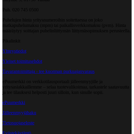
Puh. 020 745 0500
Puhelujen hinta yritysnumeroihin soitettaessa on joko
matkapuhelumaksu (mpm) tai paikallisverkkomaksu (pvm). Hinta
määräytyy soittajan puhelinliittymän liittymäsopimuksen perusteella.
Pikalinkit
Yhteystiedot
Yleiset toimitusehdot
Tavarantoimittaja - tee kuorman purkuajanvaraus
ePuumerkki on verkkotilausportaali jälleenmyyjille ja
yritysasiakkaillemme – selaa tuotevalikoimaa, tarkastele saatavuutta
ja tee tilauksesi helposti juuri silloin, kun sinulle sopii.
ePuumerkki
Jälleenmyyjähaku
Tietosuojaseloste
Evästekäytäntö