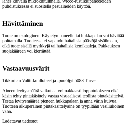
lähes kuivalla mikrokuituliinalla. Wicco-rustiikkipaneeleiden
puhdistuksessa ei suositella pesuaineiden käyttöä.
Hävittäminen
Tuote on ekologinen. Käytetyn paneelin tai hukkapalan voi hävittää
polttamalla. Tuotteesta ei vapaudu haitallisia päästöjä sisäilmaan,
eikä tuote sisällä myrkkyjä tai haitallisia kemikaaleja. Pakkauksen
suojakääreen voi kierrättää.
Vastaavuusvärit
Tikkurilan Valtti-kuullotteet ja -puuöljyt 5088 Turve
Aineen levitysmäärä vaikuttaa voimakkaasti lopputulokseen eikä
käsin tehty pintakäsittely vastaa visuaalisesti teollista pintakäsittelyä.
Testaa levitysmäärää pieneen hukkapalaan ja anna värin kuivua.
Tuotteen alkuperäinen pintakäsittelyaine on tyypiltään vesiliukoinen
vaha.
Ladattavat tiedostot