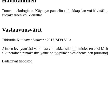
Hävittäminen
Tuote on ekologinen. Käytetyn paneelin tai hukkapalan voi hävittää polt
suojakääreen voi kierrättää.
Vastaavuusvärit
Tikkurila Kuultavat Sisävärit 2017 3439 Villa
Aineen levitysmäärä vaikuttaa voimakkaasti lopputulokseen eikä käsin t
alkuperäinen pintakäsittelyaine on tyypiltään vesiohenteinen puunsuoj
Ladattavat tiedostot