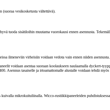
in (suoraa vesikosketusta vältettävä).
on hyvä tuoda sisätiloihin muutama vuorokausi ennen asennusta. Tekemäll
tteissa ilmeneviin virheisiin voidaan vedota vain ennen niiden asennusta.
Paneelit voidaan asentaa suoraan koolaukseen naulaamalla dyckert-tyyppi
400. Asennus tasaiselle ja irtoamattomalle alustalle voidaan tehdä myös
s kuivalla mikrokuituliinalla. Wicco-rustiikkipaneeleiden puhdistuksessa