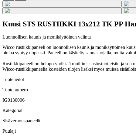
Kuusi STS RUSTIIKKI 13x212 TK PP Harm
Luonnollisen kaunis ja monikäyttöinen valinta
Wicco-rustiikkipaneeli on luonnollisen kaunis ja monikäyttöinen kuusip
pintaa syntyy nopeasti. Paneeli on käsitelty saunasuojalla, mutta valmii
Rustiikkipaneeli on helppo yhdistää muihin sisustustuotteisiin ja sen mi
Wicco-rustiikkipaneelia kosteiden tilojen lisäksi myös muissa sisätilo
Tuotetiedot
Tuotenumero
IG0130006
Kategoriat
Sisäverhouspaneelit
Puulaji