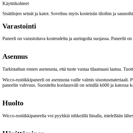
Käyttökohteet
Sisätilojen seinät ja katot. Soveltuu myös kosteisiin tiloihin ja saunoih
Varastointi
Paneeli on varastoitava kosteudelta ja auringolta suojassa. Paneelit 
Asennus
Tarkistathan ennen asennusta, että tuote vastaa tilaamaasi laatua. Tuo
Wicco-rustiikkipaneeli on asennusta vaille valmis sisustusmateriaali. 
paneelin vahvuus. Suositeltu koolausväli on seinillä k600 ja katossa k
Huolto
Wicco-rustiikkipaneelia voi pyyhkiä nihkeällä liinalla, mielellään lähe