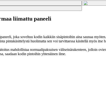
aa liimattu paneeli
aneeli, joka soveltuu kodin kaikkiin sisäpintoihin aina saunaa myöten. 
sta pintakäsittelystä huolimatta sen voi tarvittaessa käsitellä myös itse 
toitus mahdollistaa normaalipaksuisen väliseinärakenteen, jolloin ovien li
issa, saadaan kodin pintoihin yhtenäinen ilme.