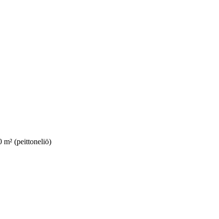
0 m² (peittoneliö)