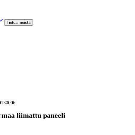
Tietoa meistä
g0130006
aa liimattu paneeli