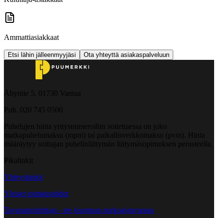
Ammattiasiakkaat
Etsi lähin jälleenmyyjäsi
Ota yhteyttä asiakaspalveluun
Åbyntie 5, 01730 Vantaa
Puh. 020 745 0500
Puhelujen hinta yritysnumeroihin soitettaessa on joko
matkapuhelumaksu (mpm) tai paikallisverkkomaksu (pvm). Hinta
määräytyy soittajan puhelinliittymän liittymäsopimuksen perusteella.
Pikalinkit
Yhteystiedot
Yleiset toimitusehdot
Tavarantoimittaja - tee kuorman purkuajanvaraus