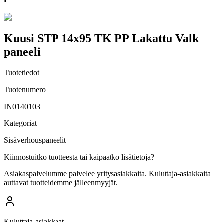
Kuusi STP 14x95 TK PP Lakattu Valk
paneeli
Tuotetiedot
Tuotenumero
IN0140103
Kategoriat
Sisäverhouspaneelit
Kiinnostuitko tuotteesta tai kaipaatko lisätietoja?
Asiakaspalvelumme palvelee yritysasiakkaita. Kuluttaja-asiakkaita
auttavat tuotteidemme jälleenmyyjät.
Kuluttaja-asiakkaat