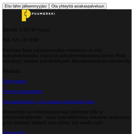
Etsi lähin jälleenmyyjäsi
Ota yhteyttä asiakaspalveluun
Åbyntie 5, 01730 Vantaa
Puh. 020 745 0500
Puhelujen hinta yritysnumeroihin soitettaessa on joko
matkapuhelumaksu (mpm) tai paikallisverkkomaksu (pvm). Hinta
määräytyy soittajan puhelinliittymän liittymäsopimuksen perusteella.
Pikalinkit
Yhteystiedot
Yleiset toimitusehdot
Tavarantoimittaja - tee kuorman purkuajanvaraus
ePuumerkki on verkkotilausportaali jälleenmyyjille ja
yritysasiakkaillemme – selaa tuotevalikoimaa, tarkastele saatavuutta
ja tee tilauksesi helposti juuri silloin, kun sinulle sopii.
ePuumerkki