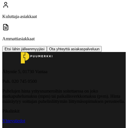
Kuluttaja-asiakkaat
Ammattiasiakkaat
Etsi lähin jälleenmyyjäsi
Ota yhteyttä asiakaspalveluun
Åbyntie 5, 01730 Vantaa
Puh. 020 745 0500
Puhelujen hinta yritysnumeroihin soitettaessa on joko
matkapuhelumaksu (mpm) tai paikallisverkkomaksu (pvm). Hinta
määräytyy soittajan puhelinliittymän liittymäsopimuksen perusteella.
Pikalinkit
Yhteystiedot