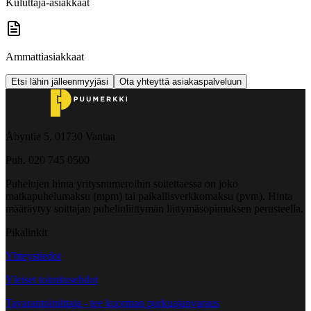
Kuluttaja-asiakkaat
Ammattiasiakkaat
Etsi lähin jälleenmyyjäsi
Ota yhteyttä asiakaspalveluun
Åbyntie 5, 01730 Vantaa
Puh. 020 745 0500
Puhelujen hinta yritysnumeroihin soitettaessa on joko
matkapuhelumaksu (mpm) tai paikallisverkkomaksu (pvm). Hinta
määräytyy soittajan puhelinliittymän liittymäsopimuksen perusteella.
Pikalinkit
Yhteystiedot
Yleiset toimitusehdot
Tavarantoimittaja - tee kuorman purkuajanvaraus