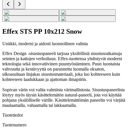
Effex STS PP 10x212 Snow
Uniikki, moderni ja aidosti luonnollinen valinta
Effex Design -sisustuspaneeli tarjoaa yksilöllisiä sisustusratkaisuja
seinien ja kattojen verhoiluun. Effex-tuotteissa yhdistyvät moderni
teknologia sekä innovatiivinen puuntyöstäminen. Puun luontaista
vahvuutta ja kestävyyttä on parannettu luomalla oksaton,
ulkoasultaan linjakas sisustusmateriaali, joka luo kohteeseen kuin
kohteeseen laadukkaan ja ajattoman ilmapiirin.
Sopivan värin voi valita valmiista värimallistosta. Sisustuspaneelista
löytyy myös täysin käsittelemätön natural-paneeli, jota voi käyttää
pohjana yksilölliselle värille. Käsittelemättömän paneelin voi värjätä
maalaamalla, vahaamalla tai lakkaamalla.
Tuotetiedot
Tuotenumero