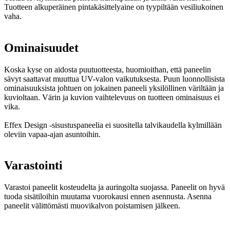
Tuotteen alkuperäinen pintakäsittelyaine on tyypiltään vesiliukoinen
vaha.
Ominaisuudet
Koska kyse on aidosta puutuotteesta, huomioithan, että paneelin
sävyt saattavat muuttua UV-valon vaikutuksesta. Puun luonnollisista
ominaisuuksista johtuen on jokainen paneeli yksilöllinen väriltään ja
kuvioltaan. Värin ja kuvion vaihtelevuus on tuotteen ominaisuus ei
vika.
Effex Design -sisustuspaneelia ei suositella talvikaudella kylmillään
oleviin vapaa-ajan asuntoihin.
Varastointi
Varastoi paneelit kosteudelta ja auringolta suojassa. Paneelit on hyvä
tuoda sisätiloihin muutama vuorokausi ennen asennusta. Asenna
paneelit välittömästi muovikalvon poistamisen jälkeen.