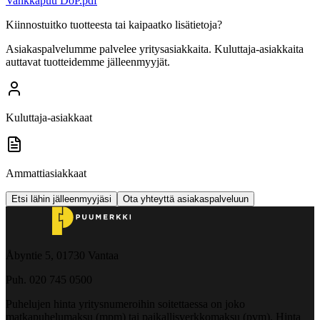
Vankkapuu DoP.pdf
Kiinnostuitko tuotteesta tai kaipaatko lisätietoja?
Asiakaspalvelumme palvelee yritysasiakkaita. Kuluttaja-asiakkaita
auttavat tuotteidemme jälleenmyyjät.
Kuluttaja-asiakkaat
Ammattiasiakkaat
Etsi lähin jälleenmyyjäsi
Ota yhteyttä asiakaspalveluun
Åbyntie 5, 01730 Vantaa
Puh. 020 745 0500
Puhelujen hinta yritysnumeroihin soitettaessa on joko
matkapuhelumaksu (mpm) tai paikallisverkkomaksu (pvm). Hinta