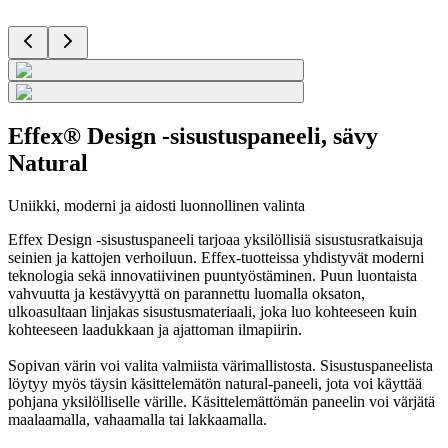
Effex® Design -sisustuspaneeli, sävy
Natural
Uniikki, moderni ja aidosti luonnollinen valinta
Effex Design -sisustuspaneeli tarjoaa yksilöllisiä sisustusratkaisuja
seinien ja kattojen verhoiluun. Effex-tuotteissa yhdistyvät moderni
teknologia sekä innovatiivinen puuntyöstäminen. Puun luontaista
vahvuutta ja kestävyyttä on parannettu luomalla oksaton,
ulkoasultaan linjakas sisustusmateriaali, joka luo kohteeseen kuin
kohteeseen laadukkaan ja ajattoman ilmapiirin.
Sopivan värin voi valita valmiista värimallistosta. Sisustuspaneelista
löytyy myös täysin käsittelemätön natural-paneeli, jota voi käyttää
pohjana yksilölliselle värille. Käsittelemättömän paneelin voi värjätä
maalaamalla, vahaamalla tai lakkaamalla.