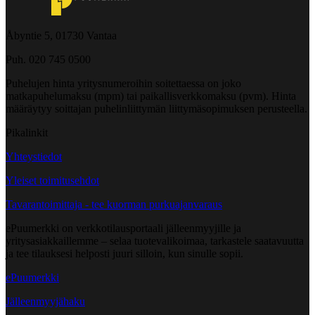
Åbyntie 5, 01730 Vantaa
Puh. 020 745 0500
Puhelujen hinta yritysnumeroihin soitettaessa on joko
matkapuhelumaksu (mpm) tai paikallisverkkomaksu (pvm). Hinta
määräytyy soittajan puhelinliittymän liittymäsopimuksen perusteella.
Pikalinkit
Yhteystiedot
Yleiset toimitusehdot
Tavarantoimittaja - tee kuorman purkuajanvaraus
ePuumerkki on verkkotilausportaali jälleenmyyjille ja
yritysasiakkaillemme – selaa tuotevalikoimaa, tarkastele saatavuutta
ja tee tilauksesi helposti juuri silloin, kun sinulle sopii.
ePuumerkki
Jälleenmyyjähaku