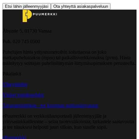
Etsi lähin jälleenmyyjäsi
Ota yhteyttä asiakaspalveluun
Åbyntie 5, 01730 Vantaa
Puh. 020 745 0500
Puhelujen hinta yritysnumeroihin soitettaessa on joko
matkapuhelumaksu (mpm) tai paikallisverkkomaksu (pvm). Hinta
määräytyy soittajan puhelinliittymän liittymäsopimuksen perusteella.
Pikalinkit
Yhteystiedot
Yleiset toimitusehdot
Tavarantoimittaja - tee kuorman purkuajanvaraus
ePuumerkki on verkkotilausportaali jälleenmyyjille ja
yritysasiakkaillemme – selaa tuotevalikoimaa, tarkastele saatavuutta
ja tee tilauksesi helposti juuri silloin, kun sinulle sopii.
ePuumerkki