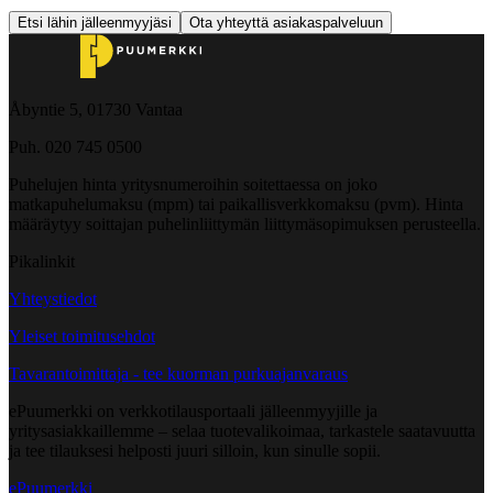
Etsi lähin jälleenmyyjäsi
Ota yhteyttä asiakaspalveluun
Åbyntie 5, 01730 Vantaa
Puh. 020 745 0500
Puhelujen hinta yritysnumeroihin soitettaessa on joko
matkapuhelumaksu (mpm) tai paikallisverkkomaksu (pvm). Hinta
määräytyy soittajan puhelinliittymän liittymäsopimuksen perusteella.
Pikalinkit
Yhteystiedot
Yleiset toimitusehdot
Tavarantoimittaja - tee kuorman purkuajanvaraus
ePuumerkki on verkkotilausportaali jälleenmyyjille ja
yritysasiakkaillemme – selaa tuotevalikoimaa, tarkastele saatavuutta
ja tee tilauksesi helposti juuri silloin, kun sinulle sopii.
ePuumerkki