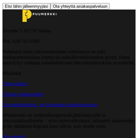
Etsi lähin jälleenmyyjäsi
Ota yhteyttä asiakaspalveluun
Åbyntie 5, 01730 Vantaa
Puh. 020 745 0500
Puhelujen hinta yritysnumeroihin soitettaessa on joko
matkapuhelumaksu (mpm) tai paikallisverkkomaksu (pvm). Hinta
määräytyy soittajan puhelinliittymän liittymäsopimuksen perusteella.
Pikalinkit
Yhteystiedot
Yleiset toimitusehdot
Tavarantoimittaja - tee kuorman purkuajanvaraus
ePuumerkki on verkkotilausportaali jälleenmyyjille ja
yritysasiakkaillemme – selaa tuotevalikoimaa, tarkastele saatavuutta
ja tee tilauksesi helposti juuri silloin, kun sinulle sopii.
ePuumerkki