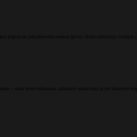
ksu (mpm) tai paikallisverkkomaksu (pvm). Hinta määräytyy soittajan pu
me – selaa tuotevalikoimaa, tarkastele saatavuutta ja tee tilauksesi helpos