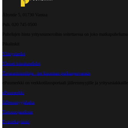
Åbyntie 5, 01730 Vantaa
Puh. 020 745 0500
Puhelujen hinta yritysnumeroihin soitettaessa on joko matkapuheluma
Pikalinkit
Yhteystiedot
Yleiset toimitusehdot
Tavarantoimittaja - tee kuorman purkuajanvaraus
ePuumerkki on verkkotilausportaali jälleenmyyjille ja yritysasiakkaillem
ePuumerkki
Jälleenmyyjähaku
Tietosuojaseloste
Evästekäytäntö