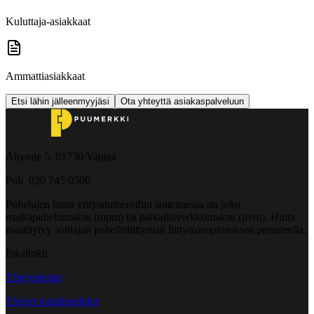
Kuluttaja-asiakkaat
Ammattiasiakkaat
Etsi lähin jälleenmyyjäsi
Ota yhteyttä asiakaspalveluun
Åbyntie 5, 01730 Vantaa
Puh. 020 745 0500
Puhelujen hinta yritysnumeroihin soitettaessa on joko
matkapuhelumaksu (mpm) tai paikallisverkkomaksu (pvm). Hinta
määräytyy soittajan puhelinliittymän liittymäsopimuksen perusteella.
Pikalinkit
Yhteystiedot
Yleiset toimitusehdot