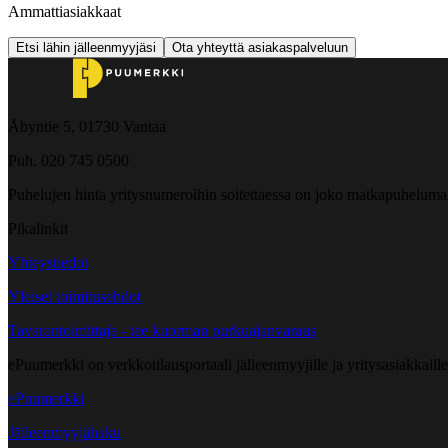
Ammattiasiakkaat
Etsi lähin jälleenmyyjäsi
Ota yhteyttä asiakaspalveluun
Åbyntie 5, 01730 Vantaa
Puh. 020 745 0500
Puhelujen hinta yritysnumeroihin soitettaessa on joko matkapuheluma
Pikalinkit
Yhteystiedot
Yleiset toimitusehdot
Tavarantoimittaja - tee kuorman purkuajanvaraus
ePuumerkki on verkkotilausportaali jälleenmyyjille ja yritysasiakkaillem
ePuumerkki
Jälleenmyyjähaku