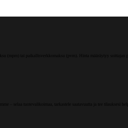
ksu (mpm) tai paikallisverkkomaksu (pvm). Hinta määräytyy soittajan pu
me – selaa tuotevalikoimaa, tarkastele saatavuutta ja tee tilauksesi helpos