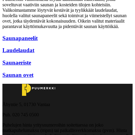
soveltuvat vaativiin saunan ja kosteiden tilojen kohteisiin.
Valikoimastamme löytyvät kestävät ja tyylikkäät laudelaudat,
huolella valitut saunapaneelit sekä toimivat ja viimeistellyt saunan
ovet, jotka täydentävät kokonaisuuden. Oikein valitut materiaalit
parantavat käyttömukavuutta ja pidentävät saunan käyttöikää.
Saunapaneelit
Laudelaudat
Saunaeriste
Saunan ovet
Åbyntie 5, 01730 Vantaa
Puh. 020 745 0500
Puhelujen hinta yritysnumeroihin soitettaessa on joko
matkapuhelumaksu (mpm) tai paikallisverkkomaksu (pvm). Hinta