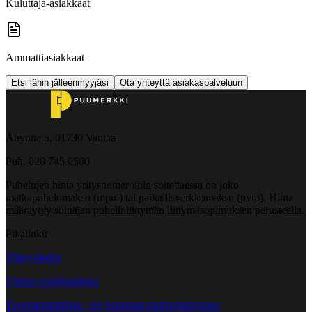
Kuluttaja-asiakkaat
Ammattiasiakkaat
Etsi lähin jälleenmyyjäsi
Ota yhteyttä asiakaspalveluun
Åbyntie 5, 01730 Vantaa
Puh. 020 745 0500
Puhelujen hinta yritysnumeroihin soitettaessa on joko
matkapuhelumaksu (mpm) tai paikallisverkkomaksu (pvm). Hinta
määräytyy soittajan puhelinliittymän liittymäsopimuksen perusteella.
Pikalinkit
Yhteystiedot
Yleiset toimitusehdot
Tavarantoimittaja - tee kuorman purkuajanvaraus