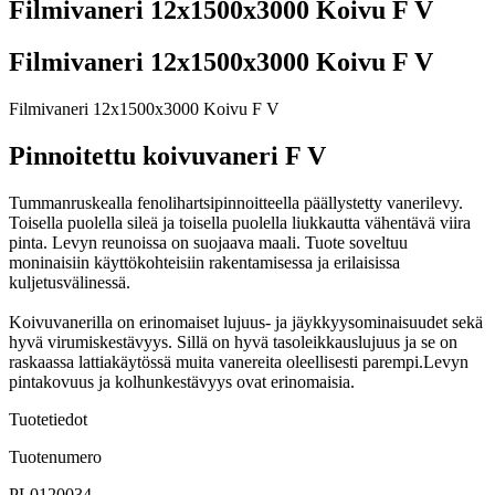
Filmivaneri 12x1500x3000 Koivu F V
Filmivaneri 12x1500x3000 Koivu F V
Filmivaneri 12x1500x3000 Koivu F V
Pinnoitettu koivuvaneri F V
Tummanruskealla fenolihartsipinnoitteella päällystetty vanerilevy.
Toisella puolella sileä ja toisella puolella liukkautta vähentävä viira
pinta. Levyn reunoissa on suojaava maali. Tuote soveltuu
moninaisiin käyttökohteisiin rakentamisessa ja erilaisissa
kuljetusvälinessä.
Koivuvanerilla on erinomaiset lujuus- ja jäykkyysominaisuudet sekä
hyvä virumiskestävyys. Sillä on hyvä tasoleikkauslujuus ja se on
raskaassa lattiakäytössä muita vanereita oleellisesti parempi.Levyn
pintakovuus ja kolhunkestävyys ovat erinomaisia.
Tuotetiedot
Tuotenumero
PL0120034