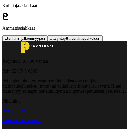
Kuluttaja-asiakkaat
Ammattiasiakkaat
Etsi lähin jälleenmyyjäsi
Ota yhteyttä asiakaspalveluun
Åbyntie 5, 01730 Vantaa
Puh. 020 745 0500
Puhelujen hinta yritysnumeroihin soitettaessa on joko
matkapuhelumaksu (mpm) tai paikallisverkkomaksu (pvm). Hinta
määräytyy soittajan puhelinliittymän liittymäsopimuksen perusteella.
Pikalinkit
Yhteystiedot
Yleiset toimitusehdot