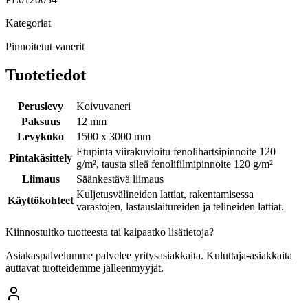
Kategoriat
Pinnoitetut vanerit
Tuotetiedot
Peruslevy
Koivuvaneri
Paksuus
12 mm
Levykoko
1500 x 3000 mm
Etupinta viirakuvioitu fenolihartsipinnoite 120
Pintakäsittely
g/m², tausta sileä fenolifilmipinnoite 120 g/m²
Liimaus
Säänkestävä liimaus
Kuljetusvälineiden lattiat, rakentamisessa
Käyttökohteet
varastojen, lastauslaitureiden ja telineiden lattiat.
Kiinnostuitko tuotteesta tai kaipaatko lisätietoja?
Asiakaspalvelumme palvelee yritysasiakkaita. Kuluttaja-asiakkaita
auttavat tuotteidemme jälleenmyyjät.