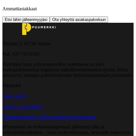
Ammattiasiakkaat
Etsi lähin jälleenmyyjäsi
Ota yhteyttä asiakaspalveluun
Åbyntie 5, 01730 Vantaa
Puh. 020 745 0500
Puhelujen hinta yritysnumeroihin soitettaessa on joko
matkapuhelumaksu (mpm) tai paikallisverkkomaksu (pvm). Hinta
määräytyy soittajan puhelinliittymän liittymäsopimuksen perusteella.
Pikalinkit
Yhteystiedot
Yleiset toimitusehdot
Tavarantoimittaja - tee kuorman purkuajanvaraus
ePuumerkki on verkkotilausportaali jälleenmyyjille ja
yritysasiakkaillemme – selaa tuotevalikoimaa, tarkastele saatavuutta