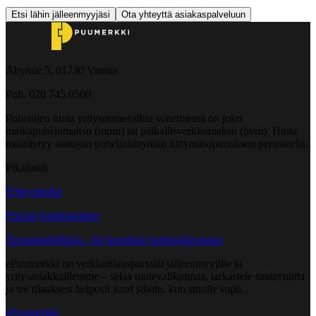
Etsi lähin jälleenmyyjäsi
Ota yhteyttä asiakaspalveluun
Åbyntie 5, 01730 Vantaa
Puh. 020 745 0500
Puhelujen hinta yritysnumeroihin soitettaessa on joko
matkapuhelumaksu (mpm) tai paikallisverkkomaksu (pvm). Hinta
määräytyy soittajan puhelinliittymän liittymäsopimuksen perusteella.
Pikalinkit
Yhteystiedot
Yleiset toimitusehdot
Tavarantoimittaja - tee kuorman purkuajanvaraus
ePuumerkki on verkkotilausportaali jälleenmyyjille ja
yritysasiakkaillemme – selaa tuotevalikoimaa, tarkastele saatavuutta
ja tee tilauksesi helposti juuri silloin, kun sinulle sopii.
ePuumerkki