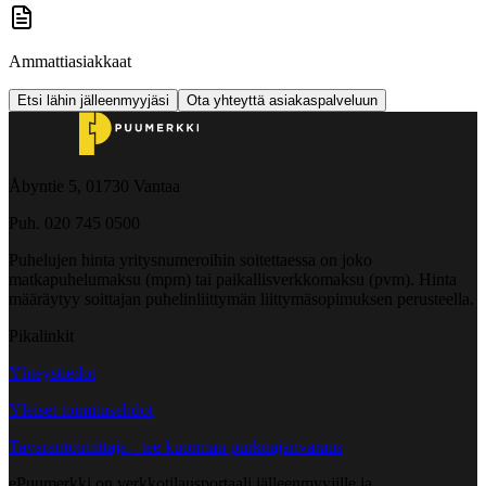
Ammattiasiakkaat
Etsi lähin jälleenmyyjäsi
Ota yhteyttä asiakaspalveluun
Åbyntie 5, 01730 Vantaa
Puh. 020 745 0500
Puhelujen hinta yritysnumeroihin soitettaessa on joko
matkapuhelumaksu (mpm) tai paikallisverkkomaksu (pvm). Hinta
määräytyy soittajan puhelinliittymän liittymäsopimuksen perusteella.
Pikalinkit
Yhteystiedot
Yleiset toimitusehdot
Tavarantoimittaja - tee kuorman purkuajanvaraus
ePuumerkki on verkkotilausportaali jälleenmyyjille ja