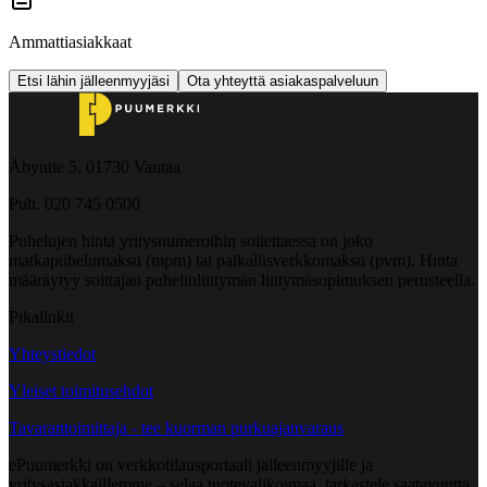
Ammattiasiakkaat
Etsi lähin jälleenmyyjäsi
Ota yhteyttä asiakaspalveluun
Åbyntie 5, 01730 Vantaa
Puh. 020 745 0500
Puhelujen hinta yritysnumeroihin soitettaessa on joko
matkapuhelumaksu (mpm) tai paikallisverkkomaksu (pvm). Hinta
määräytyy soittajan puhelinliittymän liittymäsopimuksen perusteella.
Pikalinkit
Yhteystiedot
Yleiset toimitusehdot
Tavarantoimittaja - tee kuorman purkuajanvaraus
ePuumerkki on verkkotilausportaali jälleenmyyjille ja
yritysasiakkaillemme – selaa tuotevalikoimaa, tarkastele saatavuutta