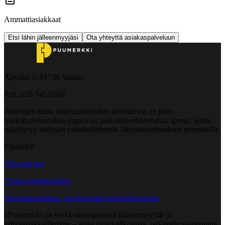
Ammattiasiakkaat
Etsi lähin jälleenmyyjäsi
Ota yhteyttä asiakaspalveluun
Åbyntie 5, 01730 Vantaa
Puh. 020 745 0500
Puhelujen hinta yritysnumeroihin soitettaessa on joko
matkapuhelumaksu (mpm) tai paikallisverkkomaksu (pvm). Hinta
määräytyy soittajan puhelinliittymän liittymäsopimuksen perusteella.
Pikalinkit
Yhteystiedot
Yleiset toimitusehdot
Tavarantoimittaja - tee kuorman purkuajanvaraus
ePuumerkki on verkkotilausportaali jälleenmyyjille ja
yritysasiakkaillemme – selaa tuotevalikoimaa, tarkastele saatavuutta