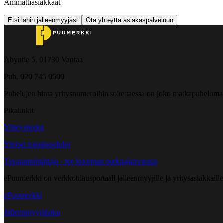
Ammattiasiakkaat
Etsi lähin jälleenmyyjäsi
Ota yhteyttä asiakaspalveluun
Åbyntie 5, 01730 Vantaa
Puh. 020 745 0500
Puhelujen hinta yritysnumeroihin soitettaessa on joko matkapuheluma
Pikalinkit
Yhteystiedot
Yleiset toimitusehdot
Tavarantoimittaja - tee kuorman purkuajanvaraus
ePuumerkki on verkkotilausportaali jälleenmyyjille ja yritysasiakkaillem
ePuumerkki
Jälleenmyyjähaku