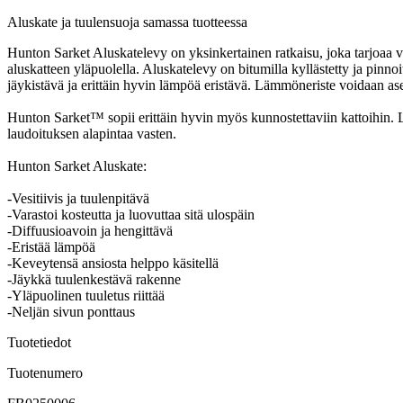
Aluskate ja tuulensuoja samassa tuotteessa
Hunton Sarket Aluskatelevy on yksinkertainen ratkaisu, joka tarjoaa va
aluskatteen yläpuolella. Aluskatelevy on bitumilla kyllästetty ja pinnoi
jäykistävä ja erittäin hyvin lämpöä eristävä. Lämmöneriste voidaan as
Hunton Sarket™ sopii erittäin hyvin myös kunnostettaviin kattoihin. 
laudoituksen alapintaa vasten.
Hunton Sarket Aluskate:
-Vesitiivis ja tuulenpitävä
-Varastoi kosteutta ja luovuttaa sitä ulospäin
-Diffuusioavoin ja hengittävä
-Eristää lämpöä
-Keveytensä ansiosta helppo käsitellä
-Jäykkä tuulenkestävä rakenne
-Yläpuolinen tuuletus riittää
-Neljän sivun ponttaus
Tuotetiedot
Tuotenumero