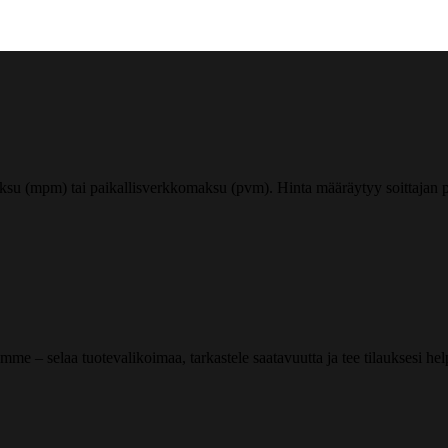
ksu (mpm) tai paikallisverkkomaksu (pvm). Hinta määräytyy soittajan pu
me – selaa tuotevalikoimaa, tarkastele saatavuutta ja tee tilauksesi helpos