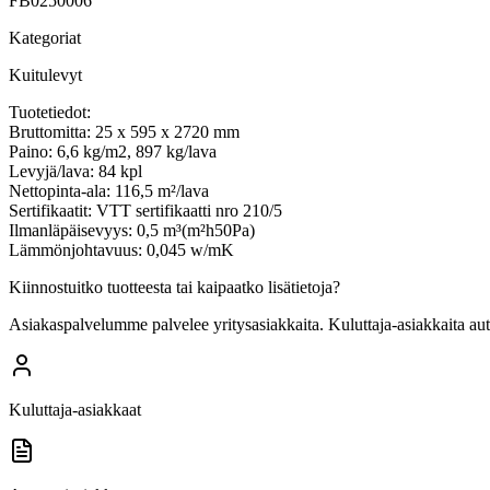
FB0250006
Kategoriat
Kuitulevyt
Tuotetiedot:
Bruttomitta: 25 x 595 x 2720 mm
Paino: 6,6 kg/m2, 897 kg/lava
Levyjä/lava: 84 kpl
Nettopinta-ala: 116,5 m²/lava
Sertifikaatit: VTT sertifikaatti nro 210/5
Ilmanläpäisevyys: 0,5 m³(m²h50Pa)
Lämmönjohtavuus: 0,045 w/mK
Kiinnostuitko tuotteesta tai kaipaatko lisätietoja?
Asiakaspalvelumme palvelee yritysasiakkaita. Kuluttaja-asiakkaita au
Kuluttaja-asiakkaat