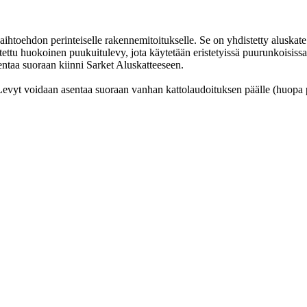
ihtoehdon perinteiselle rakennemitoitukselle. Se on yhdistetty aluskate 
tettu huokoinen puukuitulevy, jota käytetään eristetyissä puurunkoisissa 
entaa suoraan kiinni Sarket Aluskatteeseen.
Levyt voidaan asentaa suoraan vanhan kattolaudoituksen päälle (huopa p