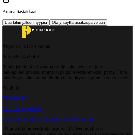
Ammattiasiakkaat
Etsi lähin jälleenmyyjäsi
Ota yhteyttä asiakaspalveluun
Åbyntie 5, 01730 Vantaa
Puh. 020 745 0500
Puhelujen hinta yritysnumeroihin soitettaessa on joko
matkapuhelumaksu (mpm) tai paikallisverkkomaksu (pvm). Hinta
määräytyy soittajan puhelinliittymän liittymäsopimuksen perusteella.
Pikalinkit
Yhteystiedot
Yleiset toimitusehdot
Tavarantoimittaja - tee kuorman purkuajanvaraus
ePuumerkki on verkkotilausportaali jälleenmyyjille ja
yritysasiakkaillemme – selaa tuotevalikoimaa, tarkastele saatavuutta