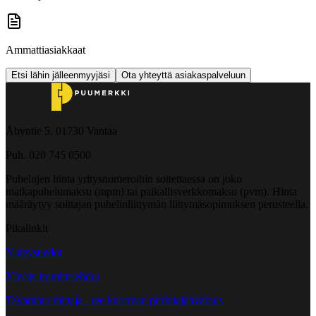
Ammattiasiakkaat
Etsi lähin jälleenmyyjäsi
Ota yhteyttä asiakaspalveluun
Åbyntie 5, 01730 Vantaa
Puh. 020 745 0500
Puhelujen hinta yritysnumeroihin soitettaessa on joko
matkapuhelumaksu (mpm) tai paikallisverkkomaksu (pvm). Hinta
määräytyy soittajan puhelinliittymän liittymäsopimuksen perusteella.
Pikalinkit
Yhteystiedot
Yleiset toimitusehdot
Tavarantoimittaja - tee kuorman purkuajanvaraus