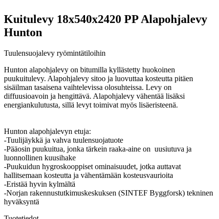
Kuitulevy 18x540x2420 PP Alapohjalevy
Hunton
Tuulensuojalevy ryömintätiloihin
Hunton alapohjalevy on bitumilla kyllästetty huokoinen
puukuitulevy. Alapohjalevy sitoo ja luovuttaa kosteutta pitäen
sisäilman tasaisena vaihtelevissa olosuhteissa. Levy on
diffuusioavoin ja hengittävä. Alapohjalevy vähentää lisäksi
energiankulutusta, sillä levyt toimivat myös lisäeristeenä.
Hunton alapohjalevyn etuja:
-Tuulijäykkä ja vahva tuulensuojatuote
-Pääosin puukuitua, jonka tärkein raaka-aine on uusiutuva ja
luonnollinen kuusihake
-Puukuidun hygroskooppiset ominaisuudet, jotka auttavat
hallitsemaan kosteutta ja vähentämään kosteusvaurioita
-Eristää hyvin kylmältä
-Norjan rakennustutkimuskeskuksen (SINTEF Byggforsk) tekninen
hyväksyntä
Tuotetiedot