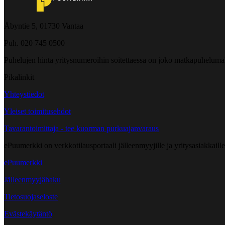
Åbyntie 5, 01730 Vantaa
Puh. 020 745 0500
Puhelujen hinta yritysnumeroihin soitettaessa on joko matkapuheluma
Pikalinkit
Yhteystiedot
Yleiset toimitusehdot
Tavarantoimittaja - tee kuorman purkuajanvaraus
ePuumerkki on verkkotilausportaali jälleenmyyjille ja yritysasiakkaillem
ePuumerkki
Jälleenmyyjähaku
Tietosuojaseloste
Evästekäytäntö