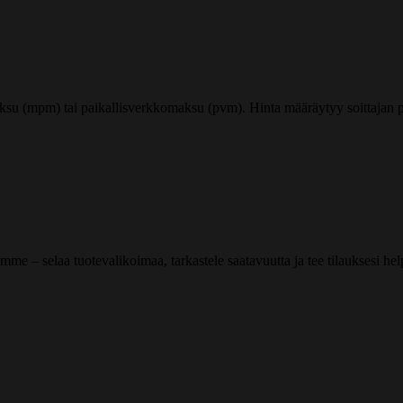
ksu (mpm) tai paikallisverkkomaksu (pvm). Hinta määräytyy soittajan pu
me – selaa tuotevalikoimaa, tarkastele saatavuutta ja tee tilauksesi helpos