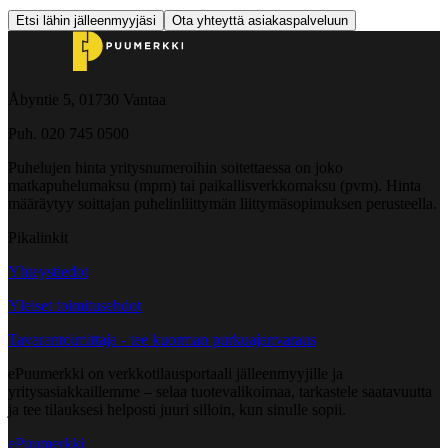
Etsi lähin jälleenmyyjäsi
Ota yhteyttä asiakaspalveluun
Åbyntie 5, 01730 Vantaa
Puh. 020 745 0500
Puhelujen hinta yritysnumeroihin soitettaessa on joko
matkapuhelumaksu (mpm) tai paikallisverkkomaksu (pvm). Hinta
määräytyy soittajan puhelinliittymän liittymäsopimuksen perusteella.
Pikalinkit
Yhteystiedot
Yleiset toimitusehdot
Tavarantoimittaja - tee kuorman purkuajanvaraus
ePuumerkki on verkkotilausportaali jälleenmyyjille ja
yritysasiakkaillemme – selaa tuotevalikoimaa, tarkastele saatavuutta
ja tee tilauksesi helposti juuri silloin, kun sinulle sopii.
ePuumerkki