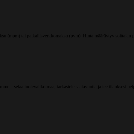
ksu (mpm) tai paikallisverkkomaksu (pvm). Hinta määräytyy soittajan pu
me – selaa tuotevalikoimaa, tarkastele saatavuutta ja tee tilauksesi helpos