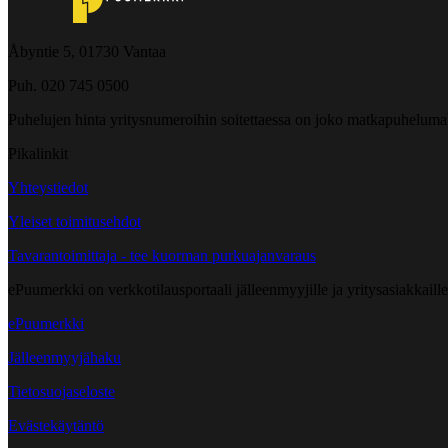
Åbyntie 5, 01730 Vantaa
Puh. 020 745 0500
Puhelujen hinta yritysnumeroihin soitettaessa on joko matkapuheluma
Pikalinkit
Yhteystiedot
Yleiset toimitusehdot
Tavarantoimittaja - tee kuorman purkuajanvaraus
ePuumerkki on verkkotilausportaali jälleenmyyjille ja yritysasiakkaillem
ePuumerkki
Jälleenmyyjähaku
Tietosuojaseloste
Evästekäytäntö