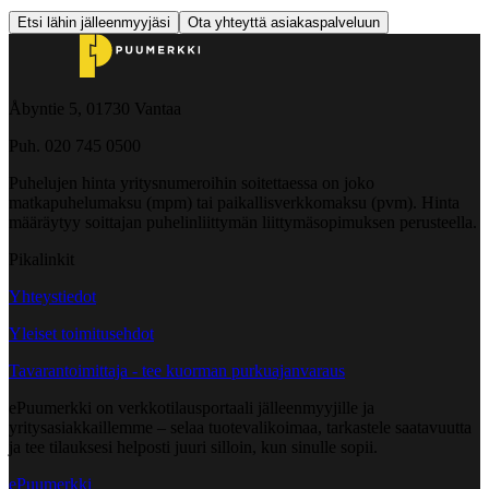
Etsi lähin jälleenmyyjäsi
Ota yhteyttä asiakaspalveluun
Åbyntie 5, 01730 Vantaa
Puh. 020 745 0500
Puhelujen hinta yritysnumeroihin soitettaessa on joko
matkapuhelumaksu (mpm) tai paikallisverkkomaksu (pvm). Hinta
määräytyy soittajan puhelinliittymän liittymäsopimuksen perusteella.
Pikalinkit
Yhteystiedot
Yleiset toimitusehdot
Tavarantoimittaja - tee kuorman purkuajanvaraus
ePuumerkki on verkkotilausportaali jälleenmyyjille ja
yritysasiakkaillemme – selaa tuotevalikoimaa, tarkastele saatavuutta
ja tee tilauksesi helposti juuri silloin, kun sinulle sopii.
ePuumerkki