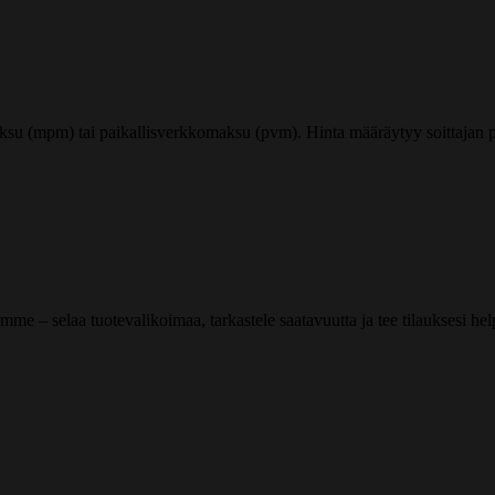
ksu (mpm) tai paikallisverkkomaksu (pvm). Hinta määräytyy soittajan pu
me – selaa tuotevalikoimaa, tarkastele saatavuutta ja tee tilauksesi helpos