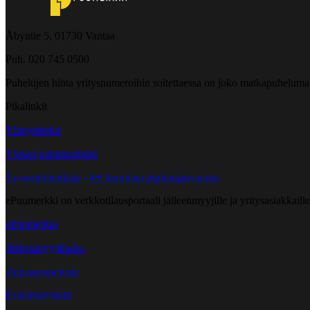
Åbyntie 5, 01730 Vantaa
Puh. 020 745 0500
Puhelujen hinta yritysnumeroihin soitettaessa on joko matkapuheluma
Pikalinkit
Yhteystiedot
Yleiset toimitusehdot
Tavarantoimittaja - tee kuorman purkuajanvaraus
ePuumerkki on verkkotilausportaali jälleenmyyjille ja yritysasiakkaillem
ePuumerkki
Jälleenmyyjähaku
Tietosuojaseloste
Evästekäytäntö