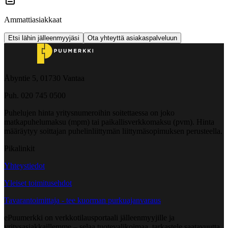
Ammattiasiakkaat
Etsi lähin jälleenmyyjäsi
Ota yhteyttä asiakaspalveluun
Åbyntie 5, 01730 Vantaa
Puh. 020 745 0500
Puhelujen hinta yritysnumeroihin soitettaessa on joko
matkapuhelumaksu (mpm) tai paikallisverkkomaksu (pvm). Hinta
määräytyy soittajan puhelinliittymän liittymäsopimuksen perusteella.
Pikalinkit
Yhteystiedot
Yleiset toimitusehdot
Tavarantoimittaja - tee kuorman purkuajanvaraus
ePuumerkki on verkkotilausportaali jälleenmyyjille ja
yritysasiakkaillemme – selaa tuotevalikoimaa, tarkastele saatavuutta