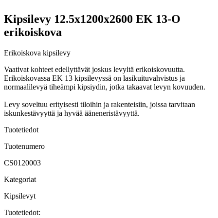
Kipsilevy 12.5x1200x2600 EK 13-O
erikoiskova
Erikoiskova kipsilevy
Vaativat kohteet edellyttävät joskus levyltä erikoiskovuutta.
Erikoiskovassa EK 13 kipsilevyssä on lasikuituvahvistus ja
normaalilevyä tiheämpi kipsiydin, jotka takaavat levyn kovuuden.
Levy soveltuu erityisesti tiloihin ja rakenteisiin, joissa tarvitaan
iskunkestävyyttä ja hyvää ääneneristävyyttä.
Tuotetiedot
Tuotenumero
CS0120003
Kategoriat
Kipsilevyt
Tuotetiedot: