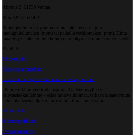
Åbyntie 5, 01730 Vantaa
Puh. 020 745 0500
Puhelujen hinta yritysnumeroihin soitettaessa on joko
matkapuhelumaksu (mpm) tai paikallisverkkomaksu (pvm). Hinta
määräytyy soittajan puhelinliittymän liittymäsopimuksen perusteella.
Pikalinkit
Yhteystiedot
Yleiset toimitusehdot
Tavarantoimittaja - tee kuorman purkuajanvaraus
ePuumerkki on verkkotilausportaali jälleenmyyjille ja
yritysasiakkaillemme – selaa tuotevalikoimaa, tarkastele saatavuutta
ja tee tilauksesi helposti juuri silloin, kun sinulle sopii.
ePuumerkki
Jälleenmyyjähaku
Tietosuojaseloste