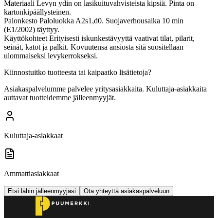
Materiaali
Levyn ydin on lasikuituvahvisteista kipsiä. Pinta on
kartonkipäällysteinen.
Palonkesto
Paloluokka A2s1,d0. Suojaverhousaika 10 min
(E1/2002) täyttyy.
Käyttökohteet
Erityisesti iskunkestävyyttä vaativat tilat, pilarit,
seinät, katot ja palkit. Kovuutensa ansiosta sitä suositellaan
ulommaiseksi levykerrokseksi.
Kiinnostuitko tuotteesta tai kaipaatko lisätietoja?
Asiakaspalvelumme palvelee yritysasiakkaita. Kuluttaja-asiakkaita
auttavat tuotteidemme jälleenmyyjät.
Kuluttaja-asiakkaat
Ammattiasiakkaat
Etsi lähin jälleenmyyjäsi
Ota yhteyttä asiakaspalveluun