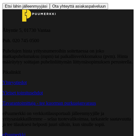
Etsi lähin jälleenmyyjäsi
Ota yhteyttä asiakaspalveluun
Åbyntie 5, 01730 Vantaa
Puh. 020 745 0500
Puhelujen hinta yritysnumeroihin soitettaessa on joko
matkapuhelumaksu (mpm) tai paikallisverkkomaksu (pvm). Hinta
määräytyy soittajan puhelinliittymän liittymäsopimuksen perusteella.
Pikalinkit
Yhteystiedot
Yleiset toimitusehdot
Tavarantoimittaja - tee kuorman purkuajanvaraus
ePuumerkki on verkkotilausportaali jälleenmyyjille ja
yritysasiakkaillemme – selaa tuotevalikoimaa, tarkastele saatavuutta
ja tee tilauksesi helposti juuri silloin, kun sinulle sopii.
ePuumerkki