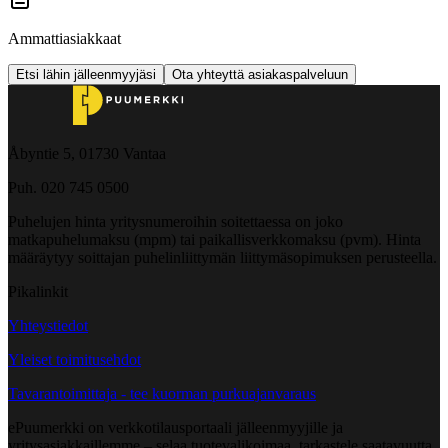
Ammattiasiakkaat
Etsi lähin jälleenmyyjäsi
Ota yhteyttä asiakaspalveluun
Åbyntie 5, 01730 Vantaa
Puh. 020 745 0500
Puhelujen hinta yritysnumeroihin soitettaessa on joko
matkapuhelumaksu (mpm) tai paikallisverkkomaksu (pvm). Hinta
määräytyy soittajan puhelinliittymän liittymäsopimuksen perusteella.
Pikalinkit
Yhteystiedot
Yleiset toimitusehdot
Tavarantoimittaja - tee kuorman purkuajanvaraus
ePuumerkki on verkkotilausportaali jälleenmyyjille ja
yritysasiakkaillemme – selaa tuotevalikoimaa, tarkastele saatavuutta