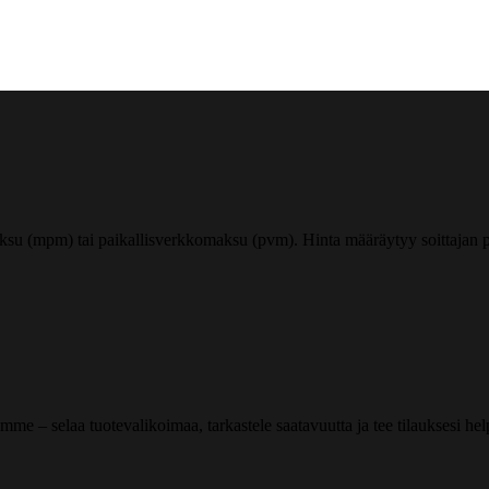
ksu (mpm) tai paikallisverkkomaksu (pvm). Hinta määräytyy soittajan pu
me – selaa tuotevalikoimaa, tarkastele saatavuutta ja tee tilauksesi helpos