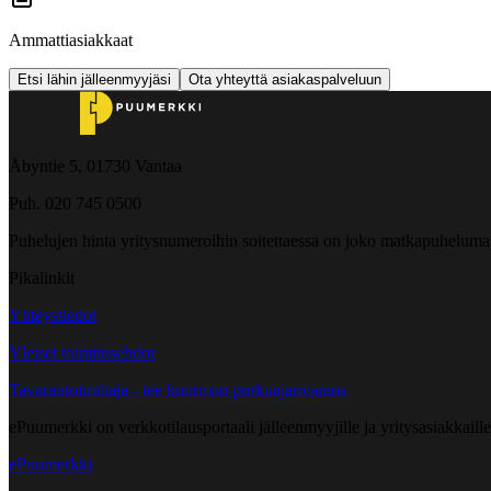
Ammattiasiakkaat
Etsi lähin jälleenmyyjäsi
Ota yhteyttä asiakaspalveluun
Åbyntie 5, 01730 Vantaa
Puh. 020 745 0500
Puhelujen hinta yritysnumeroihin soitettaessa on joko matkapuheluma
Pikalinkit
Yhteystiedot
Yleiset toimitusehdot
Tavarantoimittaja - tee kuorman purkuajanvaraus
ePuumerkki on verkkotilausportaali jälleenmyyjille ja yritysasiakkaillem
ePuumerkki