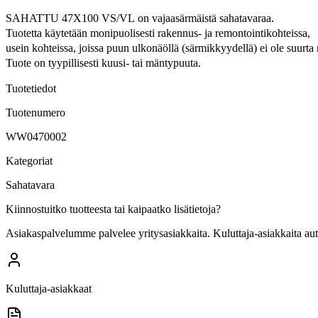
SAHATTU 47X100 VS/VL on vajaasärmäistä sahatavaraa.
Tuotetta käytetään monipuolisesti rakennus- ja remontointikohteissa,
usein kohteissa, joissa puun ulkonäöllä (särmikkyydellä) ei ole suurta 
Tuote on tyypillisesti kuusi- tai mäntypuuta.
Tuotetiedot
Tuotenumero
WW0470002
Kategoriat
Sahatavara
Kiinnostuitko tuotteesta tai kaipaatko lisätietoja?
Asiakaspalvelumme palvelee yritysasiakkaita. Kuluttaja-asiakkaita au
Kuluttaja-asiakkaat