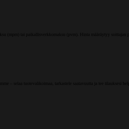
ksu (mpm) tai paikallisverkkomaksu (pvm). Hinta määräytyy soittajan pu
me – selaa tuotevalikoimaa, tarkastele saatavuutta ja tee tilauksesi helpos