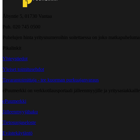
Åbyntie 5, 01730 Vantaa
Puh. 020 745 0500
Puhelujen hinta yritysnumeroihin soitettaessa on joko matkapuheluma
Pikalinkit
Yhteystiedot
Yleiset toimitusehdot
Tavarantoimittaja - tee kuorman purkuajanvaraus
ePuumerkki on verkkotilausportaali jälleenmyyjille ja yritysasiakkaillem
ePuumerkki
Jälleenmyyjähaku
Tietosuojaseloste
Evästekäytäntö