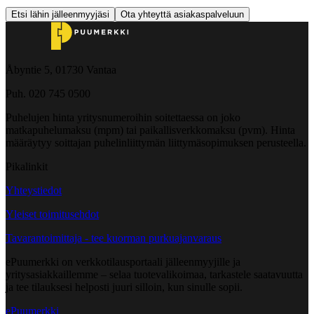
Etsi lähin jälleenmyyjäsi
Ota yhteyttä asiakaspalveluun
Åbyntie 5, 01730 Vantaa
Puh. 020 745 0500
Puhelujen hinta yritysnumeroihin soitettaessa on joko
matkapuhelumaksu (mpm) tai paikallisverkkomaksu (pvm). Hinta
määräytyy soittajan puhelinliittymän liittymäsopimuksen perusteella.
Pikalinkit
Yhteystiedot
Yleiset toimitusehdot
Tavarantoimittaja - tee kuorman purkuajanvaraus
ePuumerkki on verkkotilausportaali jälleenmyyjille ja
yritysasiakkaillemme – selaa tuotevalikoimaa, tarkastele saatavuutta
ja tee tilauksesi helposti juuri silloin, kun sinulle sopii.
ePuumerkki