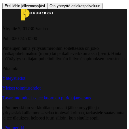
Etsi lähin jälleenmyyjäsi
Ota yhteyttä asiakaspalveluun
Åbyntie 5, 01730 Vantaa
Puh. 020 745 0500
Puhelujen hinta yritysnumeroihin soitettaessa on joko
matkapuhelumaksu (mpm) tai paikallisverkkomaksu (pvm). Hinta
määräytyy soittajan puhelinliittymän liittymäsopimuksen perusteella.
Pikalinkit
Yhteystiedot
Yleiset toimitusehdot
Tavarantoimittaja - tee kuorman purkuajanvaraus
ePuumerkki on verkkotilausportaali jälleenmyyjille ja
yritysasiakkaillemme – selaa tuotevalikoimaa, tarkastele saatavuutta
ja tee tilauksesi helposti juuri silloin, kun sinulle sopii.
ePuumerkki